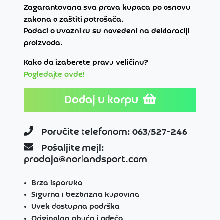
Zagarantovana sva prava kupaca po osnovu
zakona o zaštiti potrošača.
Podaci o uvozniku su navedeni na deklaraciji
proizvoda.
Kako da izaberete pravu veličinu?
Pogledajte ovde!
Dodaj u korpu
Poručite telefonom: 063/527-246
Pošaljite mejl:
prodaja@norlandsport.com
Brza isporuka
Sigurna i bezbrižna kupovina
Uvek dostupna podrška
Originalna obuća i odeća