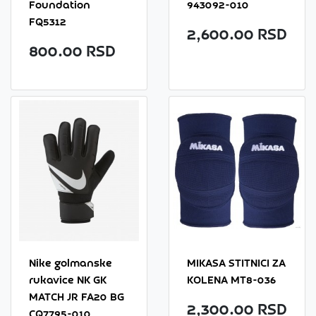
Foundation
943092-010
FQ5312
2,600.00 RSD
800.00 RSD
Nike golmanske
MIKASA STITNICI ZA
rukavice NK GK
KOLENA MT8-036
MATCH JR FA20 BG
2,300.00 RSD
CQ7795-010