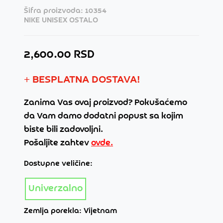
Šifra proizvoda: 10354
NIKE UNISEX OSTALO
2,600.00 RSD
+ BESPLATNA DOSTAVA!
Zanima Vas ovaj proizvod? Pokušaćemo
da Vam damo dodatni popust sa kojim
biste bili zadovoljni.
Pošaljite zahtev
ovde.
Dostupne veličine:
Univerzalno
Zemlja porekla: Vijetnam