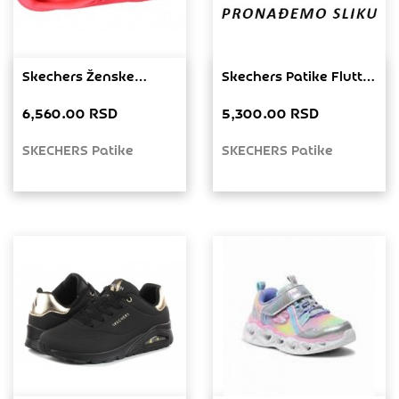
Skechers Ženske
Skechers Patike Flutter
patike Bobs Squad
Heart Lights 303253L-
6,560.00 RSD
5,300.00 RSD
Chaos 117216-NCOR
Lvaq
SKECHERS Patike
SKECHERS Patike