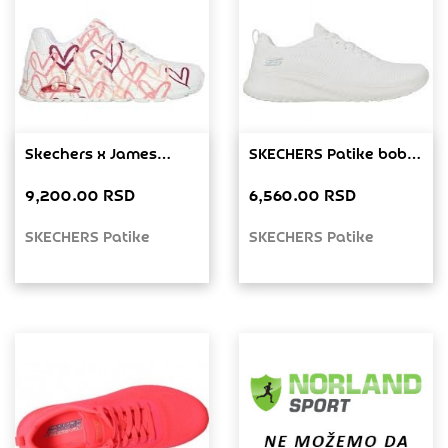
Skechers x James
SKECHERS Patike bobs
Goldcrown Uno-Spread
squad chaos face off
9,200.00 RSD
6,560.00 RSD
The Love White Hot
w
Coral Women 155507-
SKECHERS Patike
SKECHERS Patike
WCRL