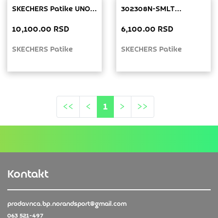
SKECHERS Patike UNO
302308N-SMLT
Patike Šifra artikla:
SKECHERS HEART
10,100.00 RSD
6,100.00 RSD
177094-BBK
LIGHTS - RAINBOW LUX
SKECHERS Patike
SKECHERS Patike
Prethodna
Prethodna
Sledeća
Prethodna
<<
<
1
>
>>
Kontakt
prodavnca.bp.norandsport@gmail.com
063 521-497